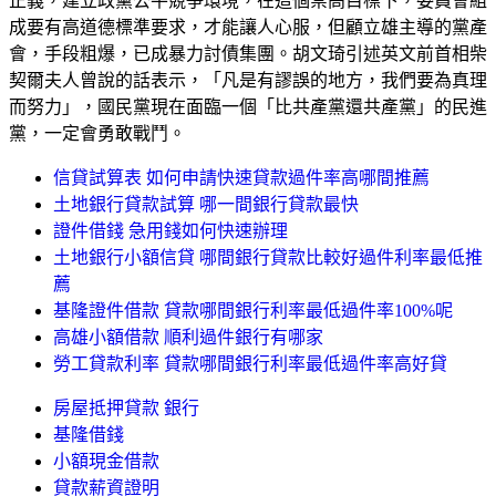
正義，建立政黨公平競爭環境，在這個崇高目標下，委員會組
成要有高道德標準要求，才能讓人心服，但顧立雄主導的黨產
會，手段粗爆，已成暴力討債集團。胡文琦引述英文前首相柴
契爾夫人曾說的話表示，「凡是有謬誤的地方，我們要為真理
而努力」，國民黨現在面臨一個「比共產黨還共產黨」的民進
黨，一定會勇敢戰鬥。
信貸試算表 如何申請快速貸款過件率高哪間推薦
土地銀行貸款試算 哪一間銀行貸款最快
證件借錢 急用錢如何快速辦理
土地銀行小額信貸 哪間銀行貸款比較好過件利率最低推
薦
基隆證件借款 貸款哪間銀行利率最低過件率100%呢
高雄小額借款 順利過件銀行有哪家
勞工貸款利率 貸款哪間銀行利率最低過件率高好貸
房屋抵押貸款 銀行
基隆借錢
小額現金借款
貸款薪資證明