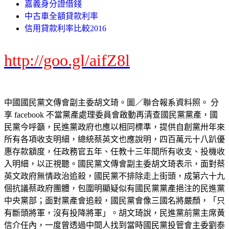
嘉義身分證借錢
中古車全額貸款利率
信用貸款利率比較2016
http://goo.gl/aifZ8l
中國國民黨文傳會副主委胡文琦。圖／聯合報系資料照。 分
享 facebook 不當黨產處理委員會啟動再清查國民黨黨產，國
民黨今呼籲，民進黨政府也應以相同標準，提供自創黨卅年來
所有各項收支明細，總統蔡英文也應說明，四百萬元十八趴優
惠存款額度，任政務官五年、任教十三年間所有收支、投機收
入明細，以正視聽。國民黨文傳會副主委胡文琦表示，面對蔡
英文政府無情政治追殺，國民黨不排除走上街頭，成第六十九
個抗議蔡政府團體，包圍明顯疑似有國民黨黨產挹注的民進黨
中央黨部；面對黨產會追殺，國民黨會像三國名將嚴顏，「只
有斷頭將軍，沒有投降將軍」。胡文琦說，民進黨前黨主席黃
信介任內，一度曾透過中間人找到當時國民黨投管會主委劉泰