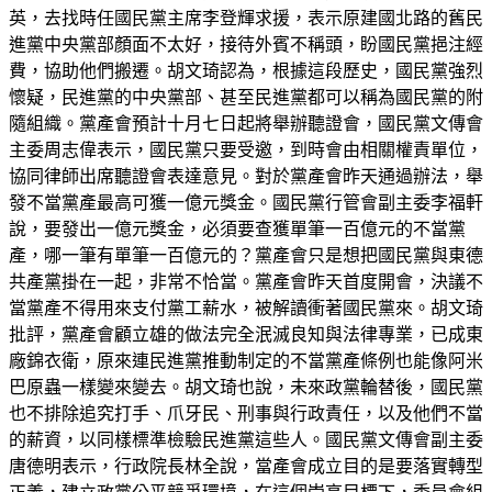
英，去找時任國民黨主席李登輝求援，表示原建國北路的舊民
進黨中央黨部顏面不太好，接待外賓不稱頭，盼國民黨挹注經
費，協助他們搬遷。胡文琦認為，根據這段歷史，國民黨強烈
懷疑，民進黨的中央黨部、甚至民進黨都可以稱為國民黨的附
隨組織。黨產會預計十月七日起將舉辦聽證會，國民黨文傳會
主委周志偉表示，國民黨只要受邀，到時會由相關權責單位，
協同律師出席聽證會表達意見。對於黨產會昨天通過辦法，舉
發不當黨產最高可獲一億元獎金。國民黨行管會副主委李福軒
說，要發出一億元獎金，必須要查獲單筆一百億元的不當黨
產，哪一筆有單筆一百億元的？黨產會只是想把國民黨與東德
共產黨掛在一起，非常不恰當。黨產會昨天首度開會，決議不
當黨產不得用來支付黨工薪水，被解讀衝著國民黨來。胡文琦
批評，黨產會顧立雄的做法完全泯滅良知與法律專業，已成東
廠錦衣衛，原來連民進黨推動制定的不當黨產條例也能像阿米
巴原蟲一樣變來變去。胡文琦也說，未來政黨輪替後，國民黨
也不排除追究打手、爪牙民、刑事與行政責任，以及他們不當
的薪資，以同樣標準檢驗民進黨這些人。國民黨文傳會副主委
唐德明表示，行政院長林全說，當產會成立目的是要落實轉型