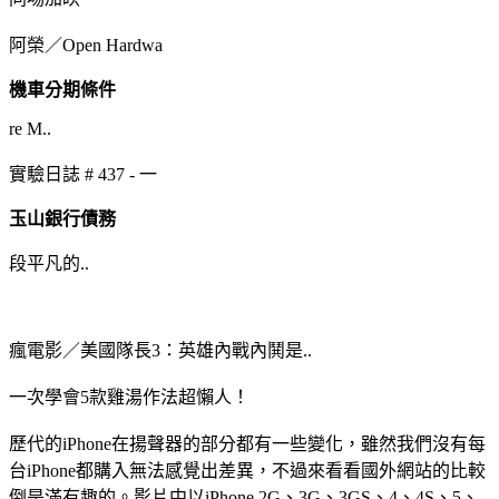
阿榮／Open Hardwa
機車分期條件
re M..
實驗日誌 # 437 - 一
玉山銀行債務
段平凡的..
瘋電影／美國隊長3：英雄內戰內鬨是..
一次學會5款雞湯作法超懶人！
歷代的iPhone在揚聲器的部分都有一些變化，雖然我們沒有每
台iPhone都購入無法感覺出差異，不過來看看國外網站的比較
倒是滿有趣的。影片中以iPhone 2G、3G、3GS、4、4S、5、