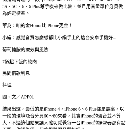
5S、5C、6、6 Plus等手機來做比較，並且用音量單位分貝做
為評定標準。
華為：咱的金Honor比iPhone更金！
小編：感覺音質怎麼樣都比小編手上的這台安卓手機好...
葡萄糖胺的療效與風險
7道超下飯的絞肉
民間借款利息
料理
圖、文／APP01
結果出爐，最低的是iPhone 4，iPhone 6、6 Plus都是最高，以
一般的環境噪音分貝60～80來看，其實iPhone的聲音並不算
大，不過這個結果讓人確切感覺每一台iPhone的揚聲器都有點