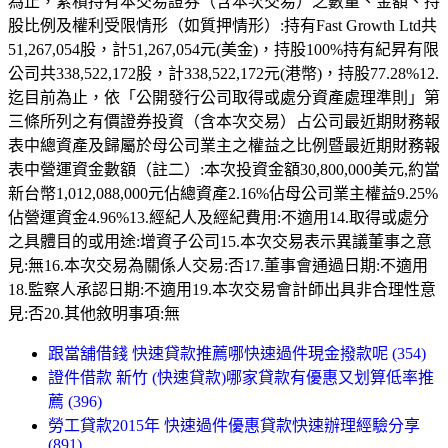
為止，累積持有本交易證券（含本次交易）之數量、金額、持
股比例及權利受限情形（如質押情形）:持有Fast Growth Ltd共
51,267,054股，計51,267,054元(美金)，持股100%持有紀昇有限
公司共338,522,172股，計338,522,172元(港幣)，持股77.28%12.
迄目前為止，依「公開發行公司取得或處分資產處理準則」第
三條所列之有價證券投資（含本次交易）占公司最近期財務報
表中總資產及歸屬於母公司業主之權益之比例暨最近期財務報
表中營運資金數額（註二）:本次投資金額30,800,000美元,約當
新台幣1,012,088,000元佔總資產2.16%佔母公司業主權益9.25%
佔營運資金4.96%13.經紀人及經紀費用:不適用14.取得或處分
之具體目的或用途:增資子公司15.本次交易表示異議董事之意
見:無16.本次交易為關係人交易:否17.董事會通過日期:不適用
18.監察人承認日期:不適用19.本次交易會計師出具非合理性意
見:否20.其他敘明事項:無
跟當舖借錢 快速貸款推薦哪快速過件現金撥款呢 (354)
證件借款 新竹 (快速貸款)哪家貸款有優惠又划算低率推
薦 (396)
勞工貸款2015年 快速過件優惠貸款快速辦理經驗分享
(891)