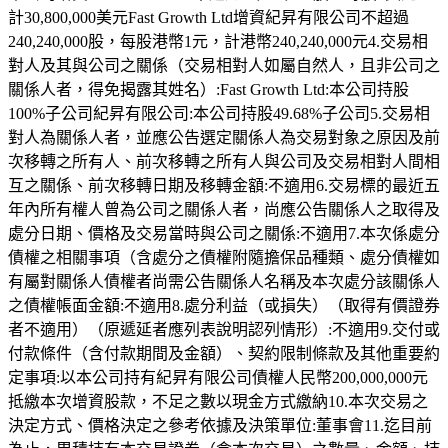
計30,800,000美元Fast Growth Ltd增資紀昇有限公司不超過
240,240,000股，每股港幣1元，計港幣240,240,000元4.交易相
對人及其與公司之關係（交易相對人如屬自然人，且非公司之
關係人者，得免揭露其姓名）:Fast Growth Ltd:本公司持股
100%子公司紀昇有限公司:本公司持股49.68%子公司5.交易相
對人為關係人者，並應公告選定關係人為交易對象之原因及前
次移轉之所有人、前次移轉之所有人與公司及交易相對人間相
互之關係、前次移轉日期及移轉金額:不適用6.交易標的最近五
年內所有權人曾為公司之關係人者，尚應公告關係人之取得及
處分日期、價格及交易當時與公司之關係:不適用7.本次係處分
債權之相關事項（含處分之債權附隨擔保品種類、處分債權如
有屬對關係人債權者尚需公告關係人名稱及本次處分該關係人
之債權帳面金額:不適用8.處分利益（或損失）（取得有價證券
者不適用）（原遞延者應列表說明認列情形）:不適用9.交付或
付款條件（含付款期間及金額）、契約限制條款及其他重要約
定事項:以本公司持有紀昇有限公司債權人民幣200,000,000元
抵繳本次增資股款，不足之數以現金方式繳納10.本次交易之
決定方式、價格決定之參考依據及決策單位:董事會11.迄目前