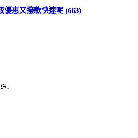
惠又撥款快速呢 (663)
..