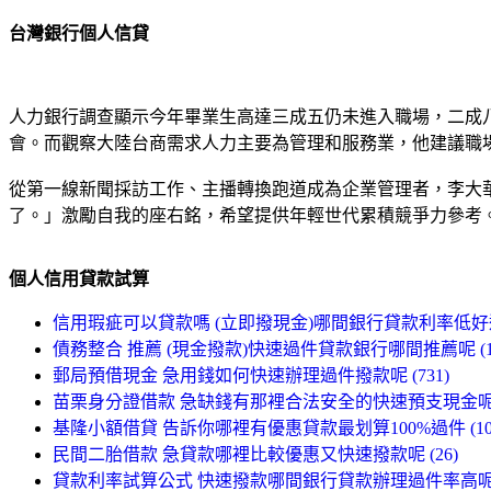
台灣銀行個人信貸
人力銀行調查顯示今年畢業生高達三成五仍未進入職場，二成八
會。而觀察大陸台商需求人力主要為管理和服務業，他建議職
從第一線新聞採訪工作、主播轉換跑道成為企業管理者，李大
了。」激勵自我的座右銘，希望提供年輕世代累積競爭力參考
個人信用貸款試算
信用瑕疵可以貸款嗎 (立即撥現金)哪間銀行貸款利率低好過件
債務整合 推薦 (現金撥款)快速過件貸款銀行哪間推薦呢 (13
郵局預借現金 急用錢如何快速辦理過件撥款呢 (731)
苗栗身分證借款 急缺錢有那裡合法安全的快速預支現金呢 (
基隆小額借貸 告訴你哪裡有優惠貸款最划算100%過件 (101
民間二胎借款 急貸款哪裡比較優惠又快速撥款呢 (26)
貸款利率試算公式 快速撥款哪間銀行貸款辦理過件率高呢 (