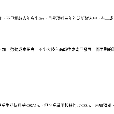
工作，不但相較去年多出6%，且呈現近三年的泛新鮮人中，有二成
，加上勞動成本提高，不少大陸台商轉往東南亞發展，而早期的
業生期待月薪30872元，但企業雇用起薪約27300元，未如