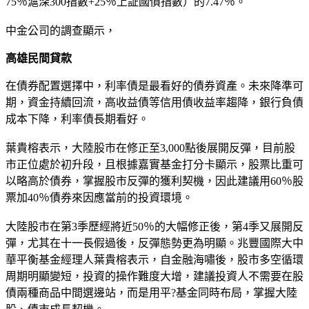
75％滬深300指數+25％上証國債指數）的7.47％。
中金公司的調查顯示，
高雄民間貸款
在債券配置選擇中，利率債是最看好的債券資產。未來降準可
期，資金持續回流，高收益債等信用債收益率趨降，銀行負債
成本下降，利率債長期看好。
葉貴榕表示，大陸股市在修正至3,000點後展開反彈，目前股
市正位處於初升段，且根據嘉實基金打分卡顯示，股票比重可
以略高於債券，掌握股市反彈的獲利契機，因此建議用60％股
票加40％債券來因應當前的投資環境。
大陸股市在第3季歷經將近50％的大幅修正後，第4季又展開反
彈，尤其在十一長假過後，反彈態勢更為明顯。兆豐國際大中
華平衡基金經理人葉貴榕表示，自金融海嘯後，股市多空循環
周期明顯變短，投資的操作難度大增，建議投資人不需要在股
債兩種商品中間選邊站，而是用平?基金同時布局，掌握大陸