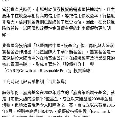
當前資產荒時代，市場對於債券投資的需求量快速增加，且主
要集中在收益率相對高的信用債，導致信用債收益率下行幅度
非常大，信用利差近期已壓縮到了歷史地位。因此，在比較風
險收益後，以國債和政策性金融債主導的利率債優勢更加明
顯。
兆豐國際投信繼「兆豐國際中國A股基金」後，再度與大陸嘉
實基金合作推出「兆豐國際大中華平衡基金」，嘉實基金是一
家深耕於大陸市場的在地基金公司，在總體經濟及行業研究的
核心資源基礎上，形成其著名的「股債打分卡」與
「GARP(Growth at a Reasonable Price)」投資策略。
工商時報【記者孫彬訓╱台北報導】
績效部份，嘉實基金在2002年成立的「嘉實策略增長基金」就
是目前最火熱的股債平?型基金，成立以來雖歷經2008年金融
海嘯，但績效表現仍令人眼睛為之一亮，自成立以來截至2015
年8月，報酬率高達148.47％，遠優於指標指數（Benchmark：